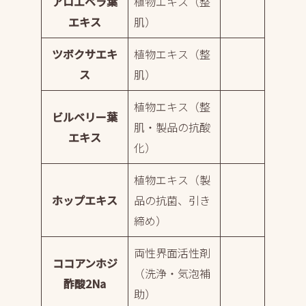
アロエベラ葉
植物エキス（整
エキス
肌）
ツボクサエキ
植物エキス（整
ス
肌）
植物エキス（整
ビルベリー葉
肌・製品の抗酸
エキス
化）
植物エキス（製
ホップエキス
品の抗菌、引き
締め）
両性界面活性剤
ココアンホジ
（洗浄・気泡補
酢酸2Na
助）