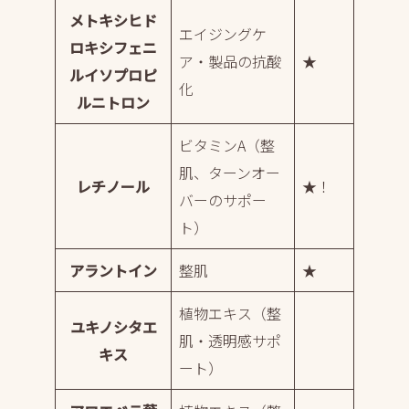
メトキシヒド
エイジングケ
ロキシフェニ
ア・製品の抗酸
★
ルイソプロピ
化
ルニトロン
ビタミンA（整
肌、ターンオー
レチノール
★！
バーのサポー
ト）
アラントイン
整肌
★
植物エキス（整
ユキノシタエ
肌・透明感サポ
キス
ート）