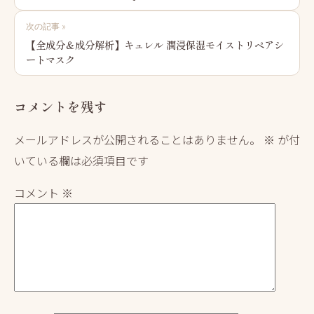
ナ
次の記事 »
ビ
【全成分＆成分解析】キュレル 潤浸保湿モイストリペアシ
ートマスク
ゲ
ー
コメントを残す
シ
ョ
メールアドレスが公開されることはありません。
※
が付
ン
いている欄は必須項目です
コメント
※