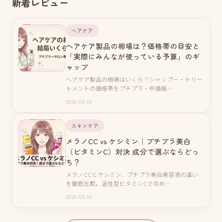
新着レビュー
ヘアケア
ヘアケア製品の相場は？価格帯の目安と
「実際にみんなが使っている予算」のギ
ャップ
ヘアケア製品の相場はいくら？シャンプー・トリー
トメントの価格帯をプチプラ・中価格…
2026.08.06
スキンケア
メラノCC vs ケシミン｜プチプラ美白
（ビタミンC）対決 成分で選ぶならどっ
ち？
メラノCCとケシミン、プチプラ美白美容液の違い
を徹底比較。活性型ビタミンCで攻め…
2026.08.06