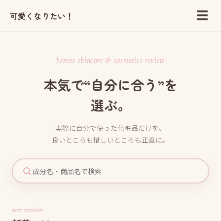
☰
可愛くなりたい！
honest skincare & cosmetics review
本気で“自分に合う”を
選ぶ。
実際に自分で使った化粧品だけを、
良いところも惜しいところも正直に。
new reviews