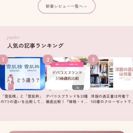
新着レビュー一覧へ
→
popular
人気の記事ランキング
1
2
3
「雪肌精」と「雪肌粋」
デパコスブランドを33種
洋服の適正量は何着？
の7つの違いを比較して…
徹底比較！『価格・イ…
100着のクローゼットで