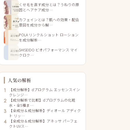
くせ毛を直す成分とは？うねりの原
因とヘアケア成分…
カフェインとは？肌への効果・配合
意図を成分から解…
POLA リンクルショット ローション
を成分解析…
SHISEIDO ビオパフォーマンス マイ
クロク…
人気の解析
【成分解析】dプログラム エッセンスイン
1
クレンジ…
【成分解析で比較】dプログラムの化粧
2
水・全5種ま…
【全成分＆成分解析】ディオール アディク
3
ト リッ…
【全成分＆成分解析】アネッサ パーフェ
4
クトUVス…