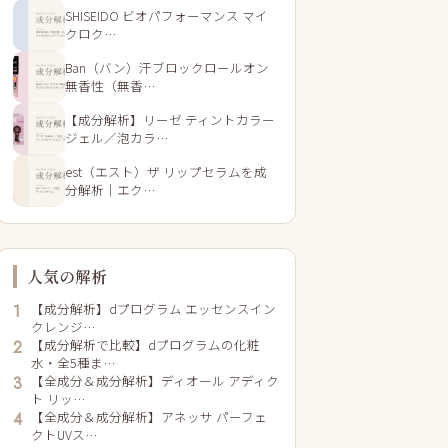
SHISEIDO ビオパフォーマンス マイ
クロク…
Ban（バン）汗ブロックロールオン
無香性（無香…
【成分解析】リーゼ ティントカラー
ジェル／泡カラ…
est（エスト）ザ リップセラムを成
分解析｜エク…
人気の解析
【成分解析】dプログラム エッセンスイン
1
クレンジ…
【成分解析で比較】dプログラムの化粧
2
水・全5種ま…
【全成分＆成分解析】ディオール アディク
3
ト リッ…
【全成分＆成分解析】アネッサ パーフェ
4
クトUVス…