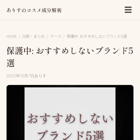
☰
ありすのコスメ成分解析
HOME
/
比較・まとめ
/
テーマ
/
保護中: おすすめしないブランド5選
保護中: おすすめしないブランド5
選
2022年10月7日
ありす