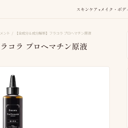
スキンケア
メイク・ボデ
メント
/
【全成分＆成分解析】フラコラ プロヘマチン原液
ラコラ プロヘマチン原液