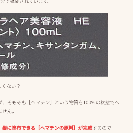
成分で構成されています。
しくない？
、そもそも［ヘマチン］という物質を100%の状態でヘ
ません。
、髪に塗布できる［ヘマチンの原料］が完成
するので