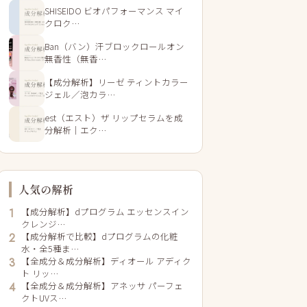
SHISEIDO ビオパフォーマンス マイ
クロク…
Ban（バン）汗ブロックロールオン
無香性（無香…
【成分解析】リーゼ ティントカラー
ジェル／泡カラ…
est（エスト）ザ リップセラムを成
分解析｜エク…
人気の解析
【成分解析】dプログラム エッセンスイン
1
クレンジ…
【成分解析で比較】dプログラムの化粧
2
水・全5種ま…
【全成分＆成分解析】ディオール アディク
3
ト リッ…
【全成分＆成分解析】アネッサ パーフェ
4
クトUVス…