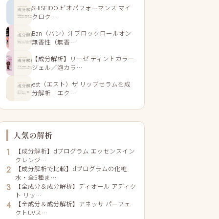
SHISEIDO ビオパフォーマンス マイ
クロク…
Ban（バン）汗ブロックロールオン
無香性（無香…
【成分解析】リーゼ ティントカラー
ジェル／泡カラ…
est（エスト）ザ リップセラムを成
分解析｜エク…
人気の解析
【成分解析】dプログラム エッセンスイン
1
クレンジ…
【成分解析で比較】dプログラムの化粧
2
水・全5種ま…
【全成分＆成分解析】ディオール アディク
3
ト リッ…
【全成分＆成分解析】アネッサ パーフェ
4
クトUVス…