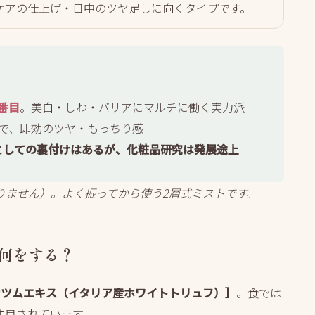
ケアの仕上げ・日中のツヤ足しに向くタイプです。
番目
。美白・しわ・バリアにマルチに働く実力派
で、即効のツヤ・もっちり感
としての裏付けはあるが、化粧品研究は発展途上
りません）。よく振ってから使う2層式ミストです。
何をする？
ナツムエキス（イタリア産ホワイトトリュフ）］
。食では
注目されています。