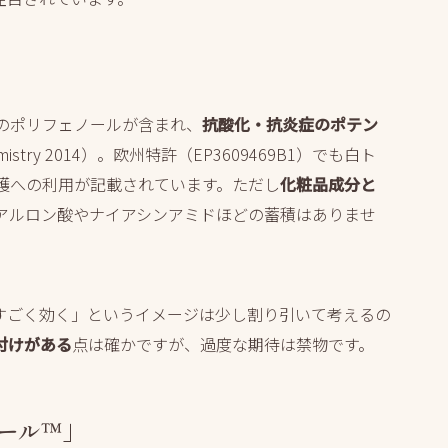
のポリフェノールが含まれ、
抗酸化・抗炎症のポテン
 Chemistry 2014）。欧州特許（EP3609469B1）でも白ト
護への利用が記載されています。ただし
化粧品成分と
アルロン酸やナイアシンアミドほどの蓄積はありませ
すごく効く」というイメージは少し割り引いて考えるの
付けがある
点は確かですが、過度な期待は禁物です。
ール™」