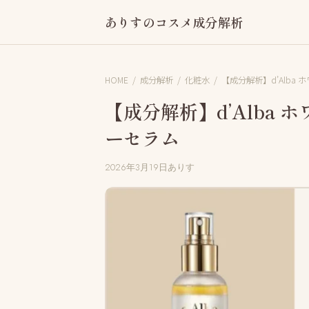
ありすのコスメ成分解析
HOME
/
成分解析
/
化粧水
/
【成分解析】d’Alba
【成分解析】d’Alba
ーセラム
2026年3月19日
ありす