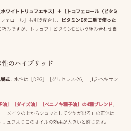
［ホワイトトリュフエキス］＋［トコフェロール（ビタミ
コフェロール］も別途配合し、
ビタミンEを二重で使った
に巧みですが、トリュフ＋ビタミンEという組み合わせ自
水性のハイブリッド
2層式
。水性は［DPG］［グリセレス-26］［1,2-ヘキサン
子油］［ダイズ油］［ベニノキ種子油］の4種ブレンド
。
、「メイクの上からシュッとしてツヤが出る」の正体は
トリュフよりこのオイルの効果が大きいと感じます。