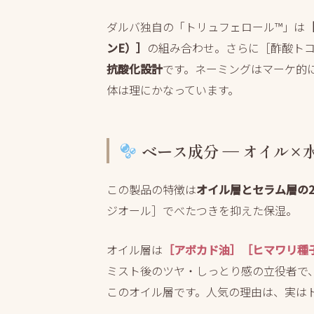
ダルバ独自の「トリュフェロール™」は
ンE）］
の組み合わせ。さらに［酢酸ト
抗酸化設計
です。ネーミングはマーケ的
体は理にかなっています。
ベース成分 ― オイル×
この製品の特徴は
オイル層とセラム層の
ジオール］でべたつきを抑えた保湿。
オイル層は
［アボカド油］［ヒマワリ種
ミスト後のツヤ・しっとり感の立役者で
このオイル層です。人気の理由は、実は