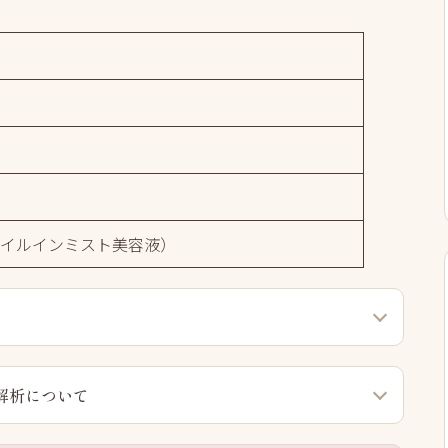
）
オイルインミスト美容液）
解析について