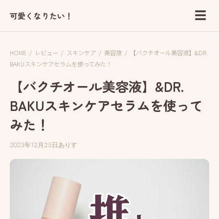
☰
可愛くなりたい！
HOME
/
レビュー
/
スキンケア
/
美容液
/
【バクチオール美容液】&DR.
BAKUスキンケアセラムを使ってみた！
【バクチオール美容液】&DR.
BAKUスキンケアセラムを使って
みた！
2023年12月25日
ありす