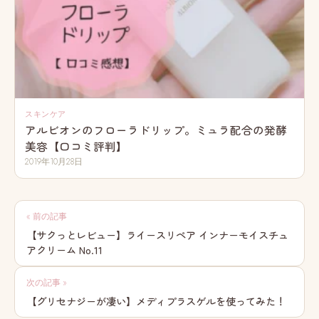
スキンケア
アルビオンのフローラドリップ。ミュラ配合の発酵
美容【口コミ評判】
2019年10月28日
投
« 前の記事
稿
【サクっとレビュー】ライースリペア インナーモイスチュ
アクリーム No.11
ナ
ビ
次の記事 »
【グリセナジーが凄い】メディプラスゲルを使ってみた！
ゲ