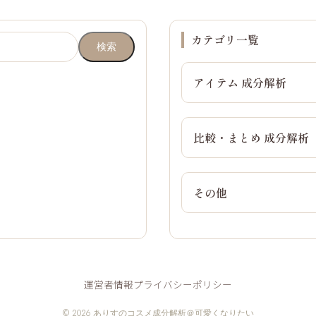
カテゴリ一覧
検索
アイテム 成分解析
比較・まとめ 成分解析
その他
運営者情報
プライバシーポリシー
© 2026 ありすのコスメ成分解析＠可愛くなりたい