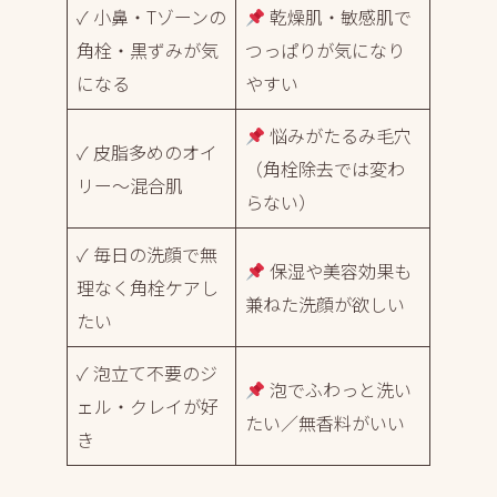
✓ 小鼻・Tゾーンの
乾燥肌・敏感肌で
角栓・黒ずみが気
つっぱりが気になり
になる
やすい
悩みがたるみ毛穴
✓ 皮脂多めのオイ
（角栓除去では変わ
リー〜混合肌
らない）
✓ 毎日の洗顔で無
保湿や美容効果も
理なく角栓ケアし
兼ねた洗顔が欲しい
たい
✓ 泡立て不要のジ
泡でふわっと洗い
ェル・クレイが好
たい／無香料がいい
き