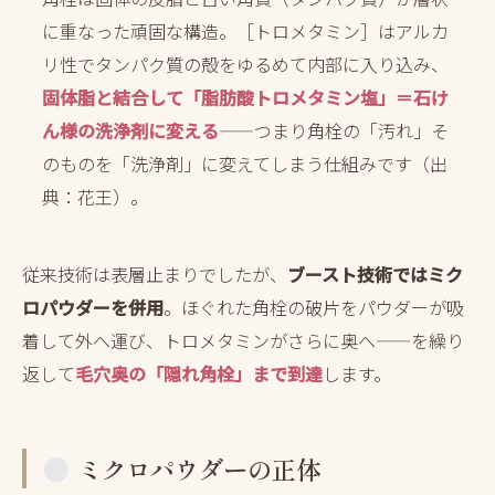
に重なった頑固な構造。［トロメタミン］はアルカ
リ性でタンパク質の殻をゆるめて内部に入り込み、
固体脂と結合して「脂肪酸トロメタミン塩」＝石け
ん様の洗浄剤に変える
——つまり角栓の「汚れ」そ
のものを「洗浄剤」に変えてしまう仕組みです（出
典：花王）。
従来技術は表層止まりでしたが、
ブースト技術ではミク
ロパウダーを併用
。ほぐれた角栓の破片をパウダーが吸
着して外へ運び、トロメタミンがさらに奥へ——を繰り
返して
毛穴奥の「隠れ角栓」まで到達
します。
ミクロパウダーの正体