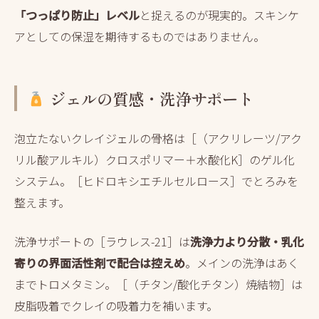
「つっぱり防止」レベル
と捉えるのが現実的。スキンケ
アとしての保湿を期待するものではありません。
ジェルの質感・洗浄サポート
泡立たないクレイジェルの骨格は［（アクリレーツ/アク
リル酸アルキル）クロスポリマー＋水酸化K］のゲル化
システム。［ヒドロキシエチルセルロース］でとろみを
整えます。
洗浄サポートの［ラウレス-21］は
洗浄力より分散・乳化
寄りの界面活性剤で配合は控えめ
。メインの洗浄はあく
までトロメタミン。［（チタン/酸化チタン）焼結物］は
皮脂吸着でクレイの吸着力を補います。