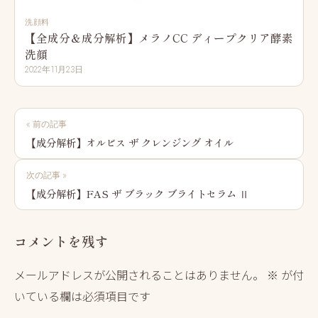
洗顔料
【全成分＆成分解析】メラノCC ディープクリア酵素
洗顔
2022年11月23日
投
« 前の記事
稿
【成分解析】オルビス ザ クレンジング オイル
ナ
次の記事 »
ビ
【成分解析】FAS ザ ブラック ブライトセラム Ⅱ
ゲ
ー
コメントを残す
シ
メールアドレスが公開されることはありません。
※
が付
ョ
いている欄は必須項目です
ン