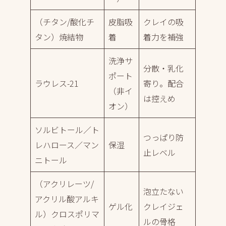
（チタン/酸化チ
皮脂吸
クレイの吸
タン）焼結物
着
着力を補強
洗浄サ
分散・乳化
ポート
ラウレス-21
寄り。配合
（非イ
は控えめ
オン）
ソルビトール／ト
つっぱり防
レハロース／マン
保湿
止レベル
ニトール
（アクリレーツ/
泡立たない
アクリル酸アルキ
ゲル化
クレイジェ
ル）クロスポリマ
ルの骨格