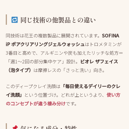
同じ技術の他製品との違い
同技術は花王の複数製品に展開されています。
SOFINA
iP ポアクリアリングジェルウォッシュ
はトロメタミンが
3番目と高めで、アルギニンや炭も加えたリッチな処方＝
「週1〜2回の部分集中ケア」設計。
ビオレ ザフェイス
（泡タイプ）
は摩擦レスの「さっと洗い」向き。
このディープクレイ洗顔は
「毎日使えるデイリーのクレ
イ洗顔」
という位置づけ。どれが上というより、
使い方
のコンセプトが違う棲み分け
です。
気になる成分・特性