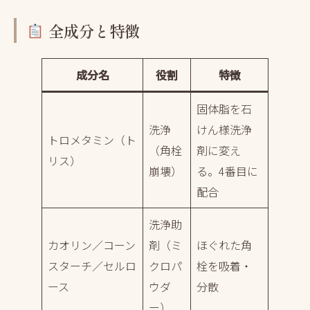
全成分と特徴
成分名
役割
特徴
固体脂を石
洗浄
けん様洗浄
トロメタミン（ト
（角栓
剤に変え
リス）
崩壊）
る。4番目に
配合
洗浄助
カオリン／コーン
剤（ミ
ほぐれた角
スターチ／セルロ
クロパ
栓を吸着・
ース
ウダ
分散
ー）