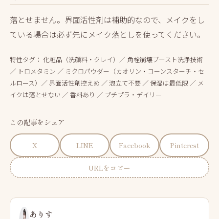
落とせません。界面活性剤は補助的なので、メイクをし
ている場合は必ず先にメイク落としを使ってください。
特性タグ： 化粧品（洗顔料・クレイ）／ 角栓崩壊ブースト洗浄技術
／ トロメタミン ／ ミクロパウダー（カオリン・コーンスターチ・セ
ルロース）／ 界面活性剤控えめ ／ 泡立て不要 ／ 保湿は最低限 ／ メ
イクは落とせない ／ 香料あり ／ プチプラ・デイリー
この記事をシェア
X
LINE
Facebook
Pinterest
URLをコピー
ありす