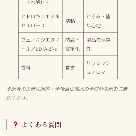
ー＋水酸化K
ヒドロキシエチル
とろみ・塗
増粘
セルロース
り心地
フェノキシエタノ
防腐・
製品の保存
ール／EDTA-2Na
安定化
性
リフレッシ
香料
着香
ュアロマ
※配合の正確な順序・全項目は商品の全成分表示をご確
認ください。
よくある質問