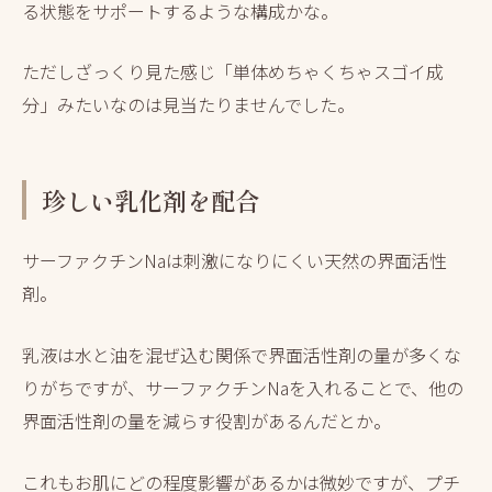
る状態をサポートするような構成かな。
ただしざっくり見た感じ「単体めちゃくちゃスゴイ成
分」みたいなのは見当たりませんでした。
珍しい乳化剤を配合
サーファクチンNaは刺激になりにくい天然の界面活性
剤。
乳液は水と油を混ぜ込む関係で界面活性剤の量が多くな
りがちですが、サーファクチンNaを入れることで、他の
界面活性剤の量を減らす役割があるんだとか。
これもお肌にどの程度影響があるかは微妙ですが、プチ