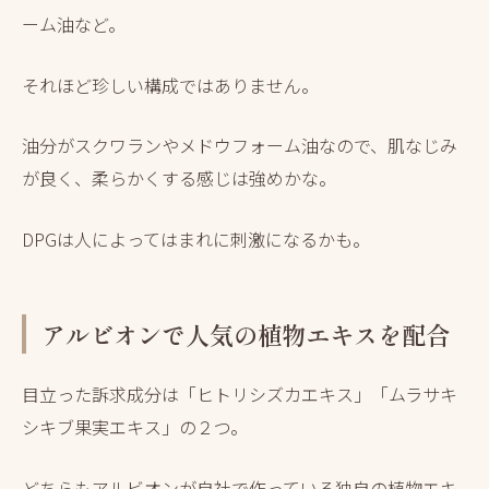
ーム油など。
それほど珍しい構成ではありません。
油分がスクワランやメドウフォーム油なので、肌なじみ
が良く、柔らかくする感じは強めかな。
DPGは人によってはまれに刺激になるかも。
アルビオンで人気の植物エキスを配合
目立った訴求成分は「ヒトリシズカエキス」「ムラサキ
シキブ果実エキス」の２つ。
どちらもアルビオンが自社で作っている独自の植物エキ