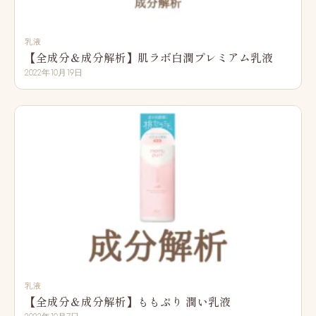
乳液
【全成分＆成分解析】肌ラボ白潤プレミアム乳液
2022年10月19日
乳液
【全成分＆成分解析】ももぷり 潤い乳液