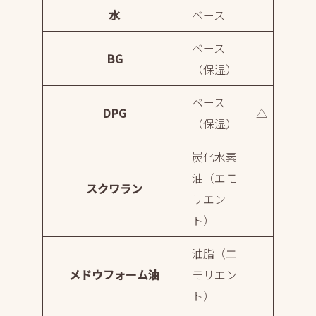
水
ベース
ベース
BG
（保湿）
ベース
DPG
△
（保湿）
炭化水素
油（エモ
スクワラン
リエン
ト）
油脂（エ
メドウフォーム油
モリエン
ト）