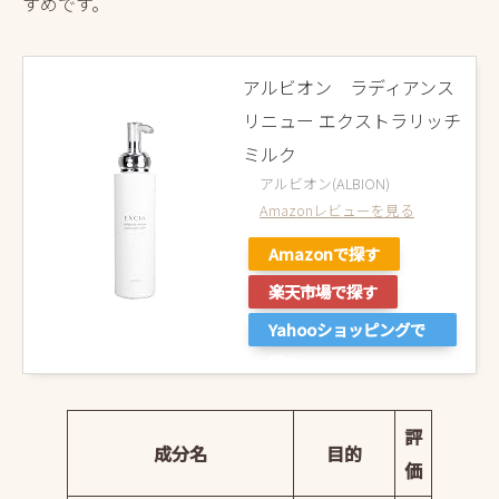
すめです。
アルビオン ラディアンス
リニュー エクストラリッチ
ミルク
アルビオン(ALBION)
Amazonレビューを見る
Amazonで探す
楽天市場で探す
Yahooショッピングで
探す
評
成分名
目的
価