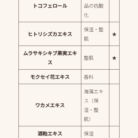
トコフェロール
品の抗酸
化
保湿・整
ヒトリシズカエキス
★
肌
ムラサキシキブ果実エキ
整肌
★
ス
モクセイ花エキス
香料
海藻エキ
ス（保
ワカメエキス
湿・整
肌）
酒粕エキス
保湿