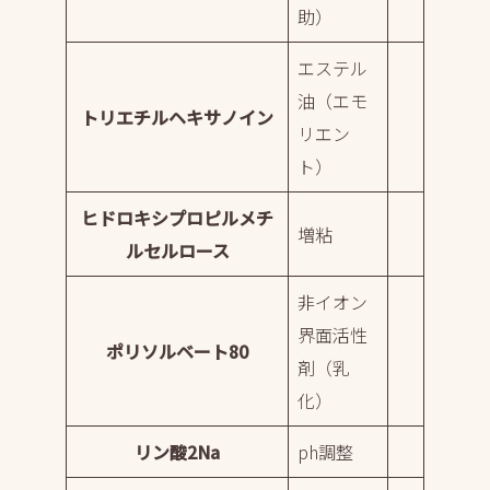
助）
エステル
油（エモ
トリエチルヘキサノイン
リエン
ト）
ヒドロキシプロピルメチ
増粘
ルセルロース
非イオン
界面活性
ポリソルベート80
剤（乳
化）
リン酸2Na
ph調整