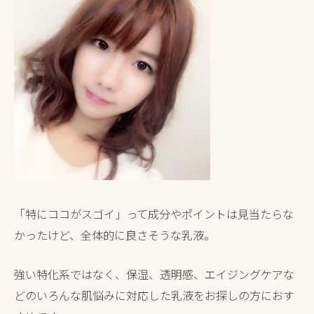
「特にココがスゴイ」って成分やポイントは見当たらな
かったけど、全体的に良さそうな乳液。
強い特化系ではなく、保湿、透明感、エイジングケアな
どのいろんな肌悩みに対応した乳液をお探しの方におす