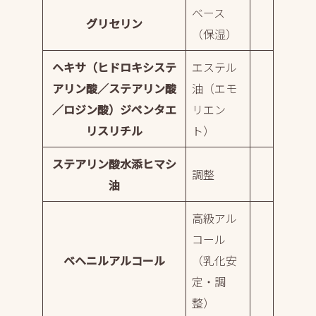
ベース
グリセリン
（保湿）
ヘキサ（ヒドロキシステ
エステル
アリン酸／ステアリン酸
油（エモ
／ロジン酸）ジペンタエ
リエン
リスリチル
ト）
ステアリン酸水添ヒマシ
調整
油
高級アル
コール
ベヘニルアルコール
（乳化安
定・調
整）