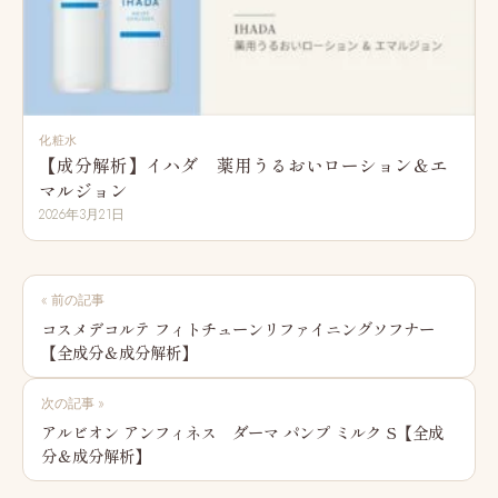
化粧水
【成分解析】イハダ 薬用うるおいローション＆エ
マルジョン
2026年3月21日
投
« 前の記事
稿
コスメデコルテ フィトチューンリファイニングソフナー
【全成分＆成分解析】
ナ
ビ
次の記事 »
アルビオン アンフィネス ダーマ パンプ ミルク S【全成
ゲ
分＆成分解析】
ー