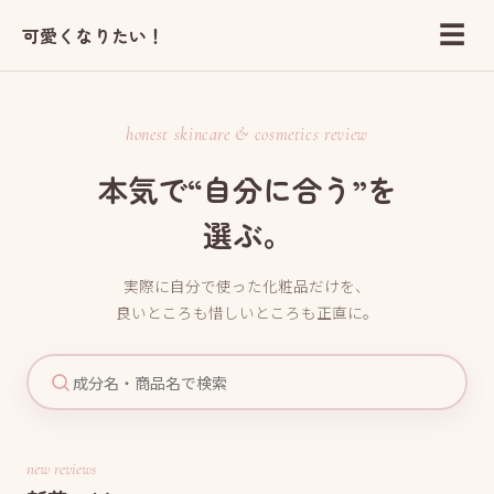
☰
可愛くなりたい！
honest skincare & cosmetics review
本気で“自分に合う”を
選ぶ。
実際に自分で使った化粧品だけを、
良いところも惜しいところも正直に。
new reviews