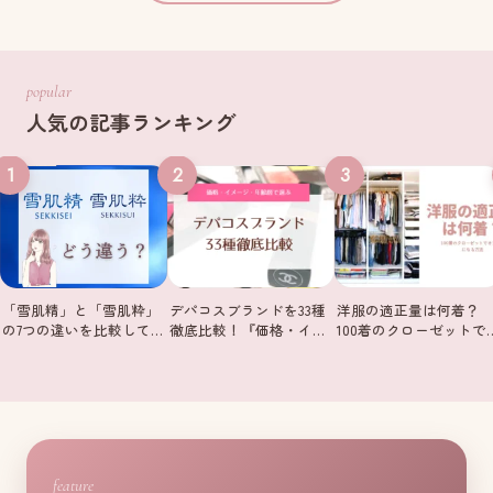
popular
人気の記事ランキング
1
2
3
「雪肌精」と「雪肌粋」
デパコスブランドを33種
洋服の適正量は何着？
の7つの違いを比較して…
徹底比較！『価格・イ…
100着のクローゼットで
feature