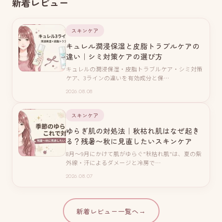
新着レビュー
スキンケア
キュレル潤浸保湿と皮脂トラブルケアの
違い｜シミ対策ケアの選び方
キュレルの潤浸保湿・皮脂トラブルケア・シミ対策
ケア、3ラインの違いを有効成分と保…
2026.08.08
スキンケア
ゆらぎ肌の対処法｜秋枯れ肌はなぜ起き
る？残暑〜秋に見直したいスキンケア
8月〜9月にかけて肌がゆらぐ"秋枯れ肌"は、夏の紫
外線・汗によるダメージと冷房で…
2026.08.07
新着レビュー一覧へ
→