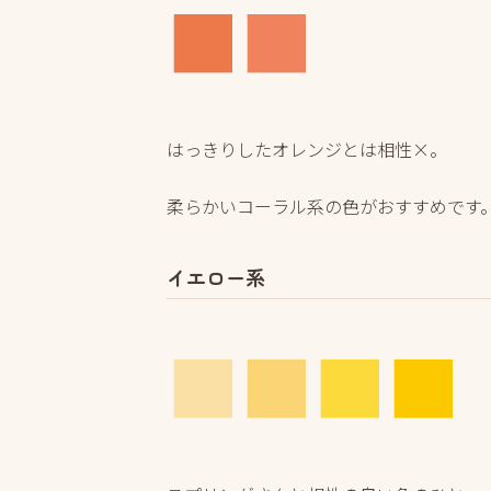
■
■
はっきりしたオレンジとは相性×。
柔らかいコーラル系の色がおすすめです
イエロー系
■
■
■
■