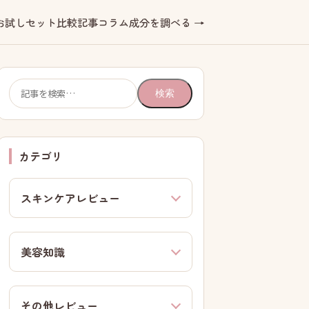
お試しセット
比較記事
コラム
成分を調べる →
検
検索
索:
カテゴリ
スキンケアレビュー
美容知識
その他レビュー