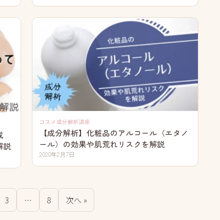
コスメ成分解析講座
【成分解析】化粧品のアルコール（エタノ
成
ール）の効果や肌荒れリスクを解説
解説
2020年2月7日
3
…
8
次へ »