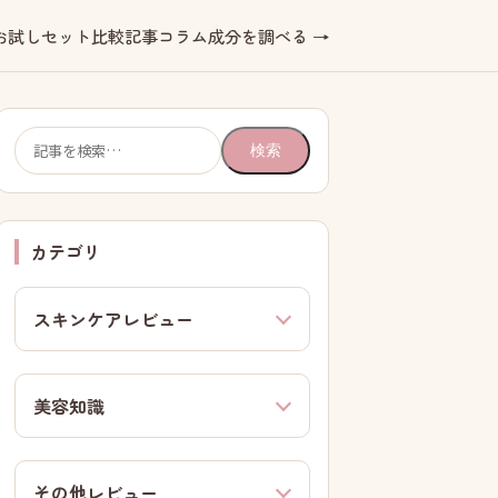
お試しセット
比較記事
コラム
成分を調べる →
検
検索
索:
カテゴリ
スキンケアレビュー
美容知識
その他レビュー