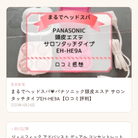
美容家電
まるでヘッドスパ💗パナソニック頭皮エステ サロン
タッチタイプEH-HE9A【口コミ評判】
2020年4月24日
投
« 前の記事
稿
ジェニフィック アドバンスト デュアル コンセントレート