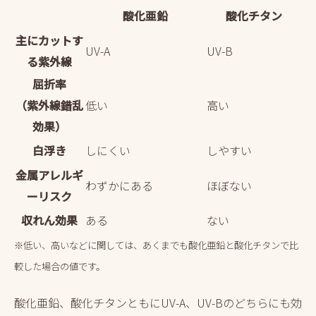
酸化亜鉛
酸化チタン
主にカットす
UV-A
UV-B
る紫外線
屈折率
（紫外線錯乱
低い
高い
効果）
白浮き
しにくい
しやすい
金属アレルギ
わずかにある
ほぼない
ーリスク
収れん効果
ある
ない
※低い、高いなどに関しては、あくまでも酸化亜鉛と酸化チタンで比
較した場合の値です。
酸化亜鉛、酸化チタンともにUV-A、UV-Bのどちらにも効