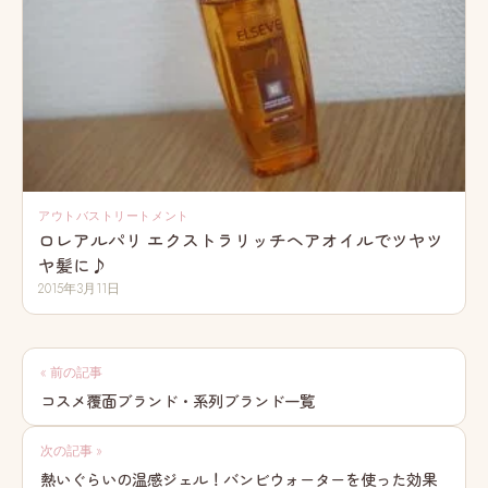
アウトバストリートメント
ロレアルパリ エクストラリッチヘアオイルでツヤツ
ヤ髪に♪
2015年3月11日
投
« 前の記事
稿
コスメ覆面ブランド・系列ブランド一覧
ナ
次の記事 »
ビ
熱いぐらいの温感ジェル！バンビウォーターを使った効果