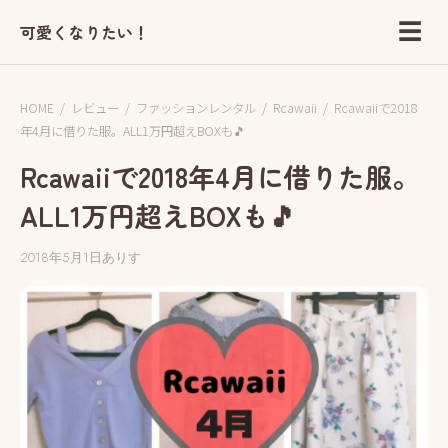
☰
可愛くなりたい！
HOME
/
レビュー
/
ファッションレンタル
/
Rcawaii
/
Rcawaiiで2018
年4月に借りた服。ALL1万円超えBOXも🎵
Rcawaiiで2018年4月に借りた服。
ALL1万円超えBOXも🎵
2018年5月1日
ありす