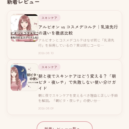
新着レビュー
スキンケア
アルビオン vs コスメデコルテ｜乳液先行
の違いを徹底比較
アルビオンとコスメデコルテはなぜ同じ「乳液先
行」を採用しているの？実は同じコーセ…
2026.08.10
スキンケア
朝と夜でスキンケアはどう変える？「朝
ビタ・夜レチ」で失敗しない使い分けガ
イド
朝と夜でスキンケアを変えるべき理由と正しい手順
を解説。「朝ビタ・夜レチ」の使い分…
2026.08.09
新着レビュー一覧へ
→