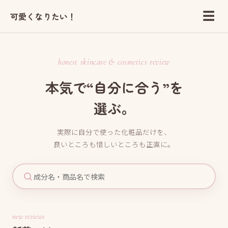
☰
可愛くなりたい！
honest skincare & cosmetics review
本気で“自分に合う”を
選ぶ。
実際に自分で使った化粧品だけを、
良いところも惜しいところも正直に。
new reviews