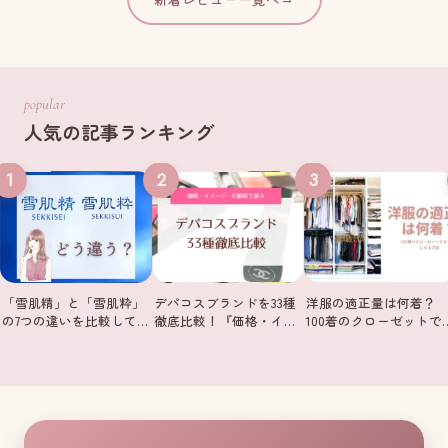
popular
人気の記事ランキング
1
2
3
「雪肌精」と「雪肌粋」
デパコスブランドを33種
洋服の適正量は何着？
の7つの違いを比較して…
徹底比較！『価格・イ…
100着のクローゼットで