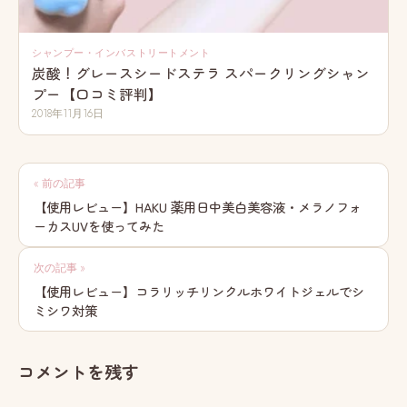
シャンプー・インバストリートメント
炭酸！グレースシードステラ スパークリングシャン
プー【口コミ評判】
2018年11月16日
投
« 前の記事
稿
【使用レビュー】HAKU 薬用日中美白美容液・メラノフォ
ーカスUVを使ってみた
ナ
ビ
次の記事 »
【使用レビュー】コラリッチリンクルホワイトジェルでシ
ゲ
ミシワ対策
ー
シ
コメントを残す
ョ