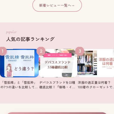
新着レビュー一覧へ
→
popular
人気の記事ランキング
1
2
3
「雪肌精」と「雪肌粋」
デパコスブランドを33種
洋服の適正量は何着？
の7つの違いを比較して…
徹底比較！『価格・イ…
100着のクローゼットで