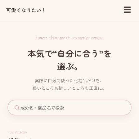
☰
可愛くなりたい！
honest skincare & cosmetics review
本気で“自分に合う”を
選ぶ。
実際に自分で使った化粧品だけを、
良いところも惜しいところも正直に。
new reviews