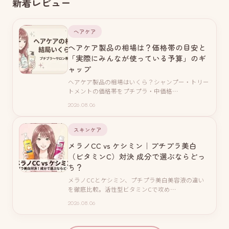
新着レビュー
ヘアケア
ヘアケア製品の相場は？価格帯の目安と
「実際にみんなが使っている予算」のギ
ャップ
ヘアケア製品の相場はいくら？シャンプー・トリー
トメントの価格帯をプチプラ・中価格…
2026.08.06
スキンケア
メラノCC vs ケシミン｜プチプラ美白
（ビタミンC）対決 成分で選ぶならどっ
ち？
メラノCCとケシミン、プチプラ美白美容液の違い
を徹底比較。活性型ビタミンCで攻め…
2026.08.06