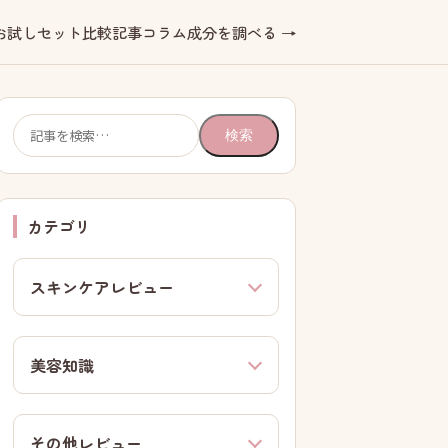
お試しセット
比較記事
コラム
成分を調べる →
検
検索
索:
カテゴリ
スキンケアレビュー
美容知識
その他レビュー