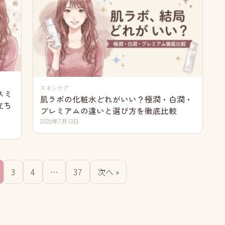
スキンケア
ンスミ
肌ラボの化粧水どれがいい？極潤・白潤・
立ち
プレミアムの違いと選び方を徹底比較
2026年7月13日
3
4
…
37
次へ »