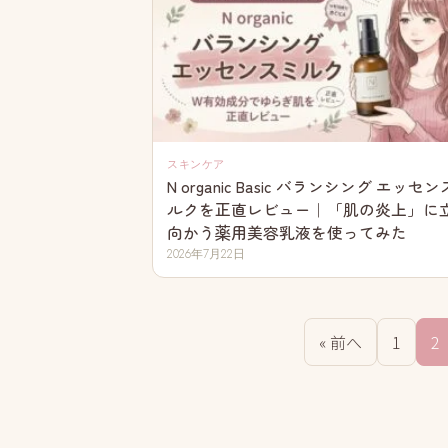
スキンケア
N organic Basic バランシング エッセ
ルクを正直レビュー｜「肌の炎上」に
向かう薬用美容乳液を使ってみた
2026年7月22日
« 前へ
1
2