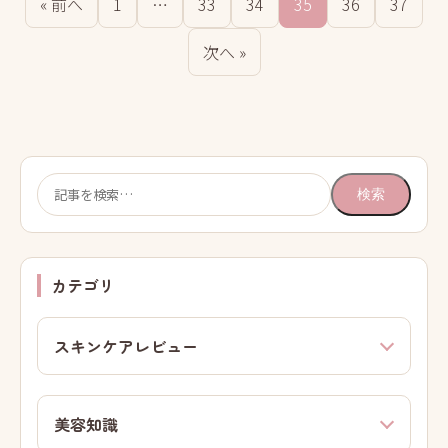
« 前へ
1
…
33
34
35
36
37
次へ »
検
検索
索:
カテゴリ
スキンケアレビュー
美容知識