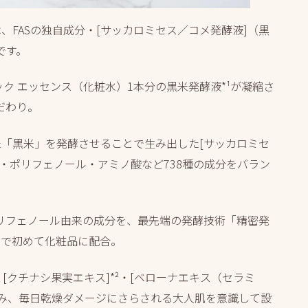
クは、FASの独自成分・[サッカロミセス／コメ発酵液]（黒
です。
ラック エッセンス（化粧水）1本分の黒米発酵液*¹が凝縮さ
だわり。
米「黒米」を発酵させることで生み出した[サッカロミセ
・ポリフェノール・アミノ酸など738種の成分をバラン
リフェノール由来の成分を、最先端の発酵技術「精密発
本で初めて化粧品に配合。
²・[クチナシ果実エキス]*²・[ベローナエキス（セラミ
含み、毎日乾燥ダメージにさらされる大人肌を意識して設