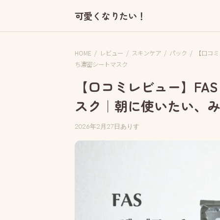
可愛くなりたい！
HOME
/
レビュー
/
スキンケア
/
パック
/
【口コミ
ち濃密シートマスク
【口コミレビュー】FAS
スク｜朝に使いたい、
2026年2月27日
ありす