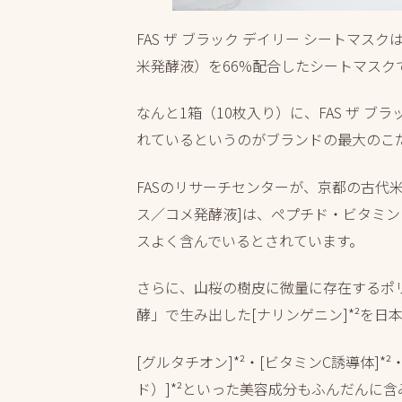
FAS ザ ブラック デイリー シートマス
米発酵液）を66%配合したシートマスク
なんと1箱（10枚入り）に、FAS ザ ブ
れているというのがブランドの最大のこ
FASのリサーチセンターが、京都の古代
ス／コメ発酵液]は、ペプチド・ビタミン
スよく含んでいるとされています。
さらに、山桜の樹皮に微量に存在するポ
酵」で生み出した[ナリンゲニン]*²を日
[グルタチオン]*²・[ビタミンC誘導体]*
ド）]*²といった美容成分もふんだんに