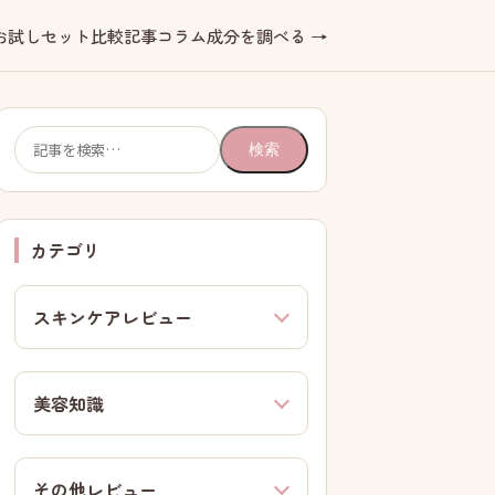
お試しセット
比較記事
コラム
成分を調べる →
検
検索
索:
カテゴリ
スキンケアレビュー
美容知識
その他レビュー