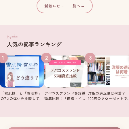
新着レビュー一覧へ
→
popular
人気の記事ランキング
1
2
3
「雪肌精」と「雪肌粋」
デパコスブランドを33種
洋服の適正量は何着？
の7つの違いを比較して…
徹底比較！『価格・イ…
100着のクローゼットで