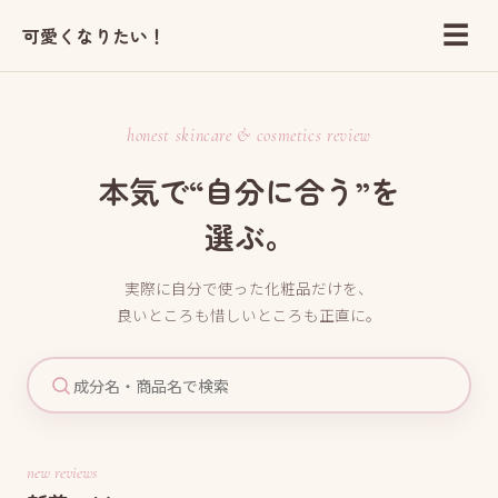
☰
可愛くなりたい！
honest skincare & cosmetics review
本気で“自分に合う”を
選ぶ。
実際に自分で使った化粧品だけを、
良いところも惜しいところも正直に。
new reviews