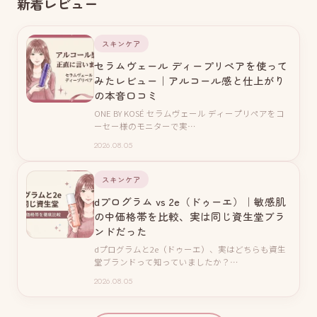
新着レビュー
スキンケア
セラムヴェール ディープリペアを使って
みたレビュー｜アルコール感と仕上がり
の本音口コミ
ONE BY KOSÉ セラムヴェール ディープリペアをコ
ーセー様のモニターで実…
2026.08.05
スキンケア
dプログラム vs 2e（ドゥーエ）｜敏感肌
の中価格帯を比較、実は同じ資生堂ブラ
ンドだった
dプログラムと2e（ドゥーエ）、実はどちらも資生
堂ブランドって知っていましたか？…
2026.08.05