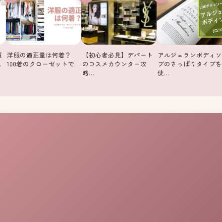
種
洋服の適正量は何着？
【初心者必見】デパート
アルジェランボディソ
…
100着のクローゼットで…
のコスメカウンター攻
プのさっぱりタイプを
略…
使…