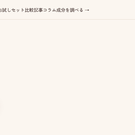
お試しセット
比較記事
コラム
成分を調べる →