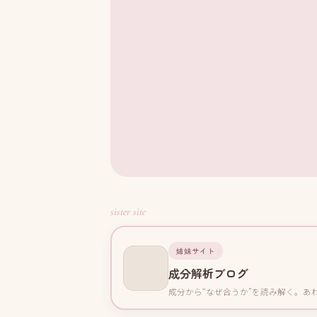
sister site
姉妹サイト
成分解析ブログ
成分から“なぜ合うか”を読み解く。あ