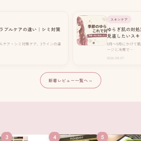
スキンケア
ラブルケアの違い｜シミ対策
ゆらぎ肌の対処
見直したいスキ
ルケア・シミ対策ケア、3ラインの違
8月〜9月にかけて
ージと冷房で…
2026.08.07
新着レビュー一覧へ
→
3
4
5