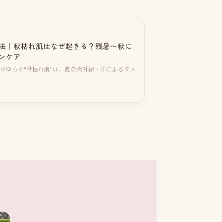
法｜秋枯れ肌はなぜ起きる？残暑〜秋に
ンケア
肌がゆらぐ"秋枯れ肌"は、夏の紫外線・汗によるダメ