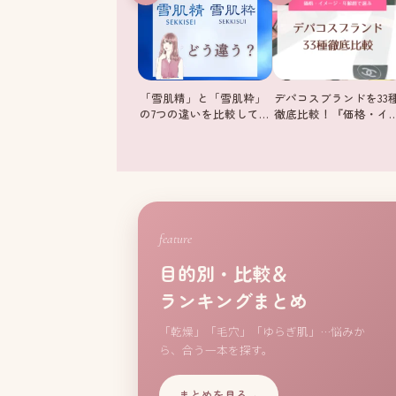
「雪肌精」と「雪肌粋」
デパコスブランドを33
の7つの違いを比較して…
徹底比較！『価格・イ
feature
目的別・比較＆
ランキングまとめ
「乾燥」「毛穴」「ゆらぎ肌」…悩みか
ら、合う一本を探す。
まとめを見る
→