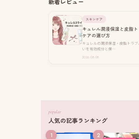
新着レビュー
スキンケア
キュレル潤浸保湿と皮脂ト
ケアの選び方
キュレルの潤浸保湿・皮脂トラブ
いを有効成分と保…
2026.08.08
popular
人気の記事ランキング
1
2