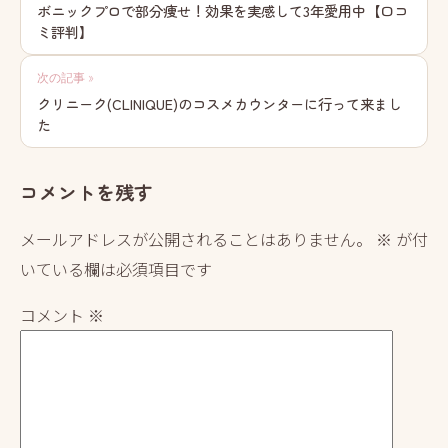
稿
ボニックプロで部分痩せ！効果を実感して3年愛用中【口コ
ミ評判】
ナ
ビ
次の記事 »
クリニーク(CLINIQUE)のコスメカウンターに行って来まし
ゲ
た
ー
シ
コメントを残す
ョ
メールアドレスが公開されることはありません。
※
が付
ン
いている欄は必須項目です
コメント
※