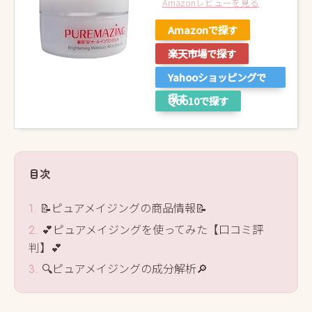
Amazonレビューを見る
Amazonで探す
楽天市場で探す
Yahooショッピングで
探す
Qoo10で探す
目次
📝ピュアメイジングの商品情報📝
💕ピュアメイジングを使ってみた【口コミ評
判】💕
🔍ピュアメイジングの成分解析🔎