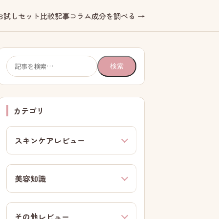
お試しセット
比較記事
コラム
成分を調べる →
検
検索
索:
カテゴリ
スキンケアレビュー
美容知識
その他レビュー