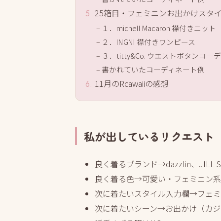
25箱目・フェミニンお出かけスタ
１．michell Macaron 襟付きニット
２．INGNI 襟付きワンピース
３．titty&Co. ウエストボタンコ
書かれていたコーディネート例
11月のRcawaiiの感想
私が出しているリクエスト
良く着るブランド→dazzlin、JILL ST
良く着る色→可愛い・フェミニン系
次に着たいスタイル入力欄→フェミニ
次に着たいシーン→お出かけ（カジ