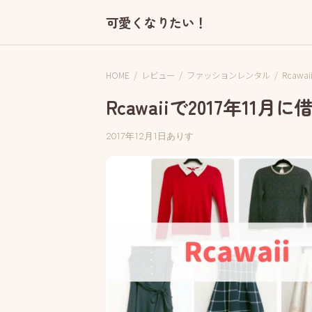
可愛くなりたい！
HOME
/
レビュー
/
ファッションレンタル
/
Rcawai
Rcawaiiで2017年1
2017年12月1日
ありす