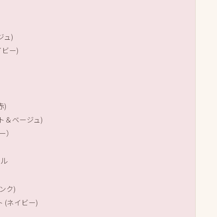
ジュ)
イビー)
赤)
ワイト＆ベージュ)
ー）
イル
ピンク)
ト (ネイビー)