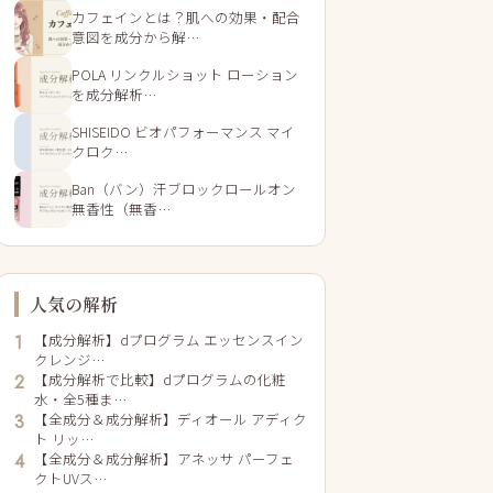
カフェインとは？肌への効果・配合
意図を成分から解…
POLA リンクルショット ローション
を成分解析…
SHISEIDO ビオパフォーマンス マイ
クロク…
Ban（バン）汗ブロックロールオン
無香性（無香…
人気の解析
【成分解析】dプログラム エッセンスイン
1
クレンジ…
【成分解析で比較】dプログラムの化粧
2
水・全5種ま…
【全成分＆成分解析】ディオール アディク
3
ト リッ…
【全成分＆成分解析】アネッサ パーフェ
4
クトUVス…