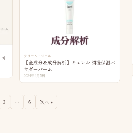
クリーム・ジェル
イオ
【全成分＆成分解析】キュレル 潤浸保湿パ
ウダーバーム
2024年4月5日
3
…
6
次へ »