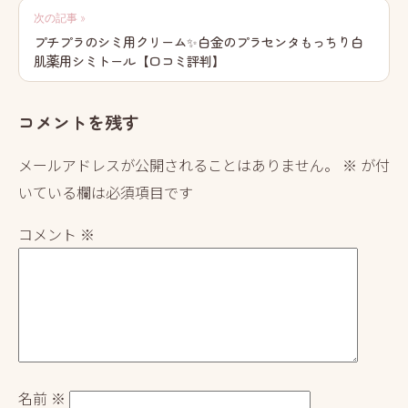
ビ
次の記事 »
プチプラのシミ用クリーム✨白金のプラセンタもっちり白
ゲ
肌薬用シミトール【口コミ評判】
ー
シ
コメントを残す
ョ
メールアドレスが公開されることはありません。
※
が付
ン
いている欄は必須項目です
コメント
※
名前
※