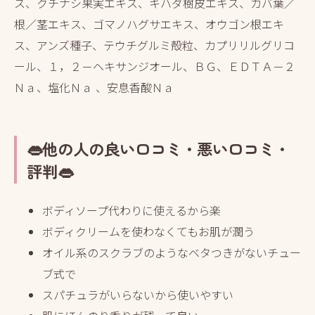
ス、クチナシ果実エキス、キハダ樹皮エキス、カバ葉／
根／茎エキス、ゴマノハグサエキス、オウゴン根エキ
ス、アンズ種子、テウチグルミ殻粒、カプリリルグリコ
ール、１，２－ヘキサンジオール、ＢＧ、ＥＤＴＡ－２
Ｎａ、塩化Ｎａ 、安息香酸Ｎａ
👄他の人の良い口コミ・悪い口コミ・
評判👄
ボディソープ代わりに使えるから楽
ボディクリームを使わなくてもお肌が潤う
オイル系のスクラブのようなベタつきがないチュー
ブ式で
スパチュラがいらないから使いやすい