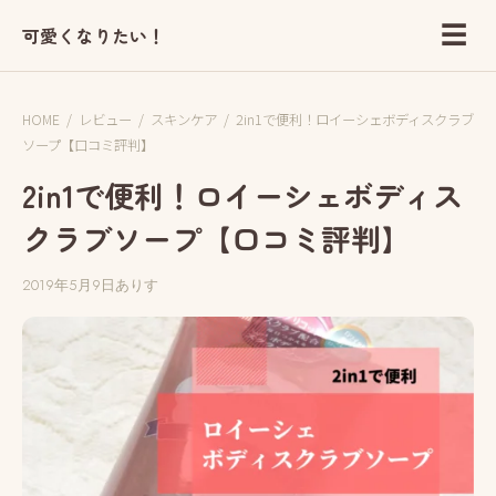
☰
可愛くなりたい！
HOME
/
レビュー
/
スキンケア
/
2in1で便利！ロイーシェボディスクラブ
ソープ【口コミ評判】
2in1で便利！ロイーシェボディス
クラブソープ【口コミ評判】
2019年5月9日
ありす