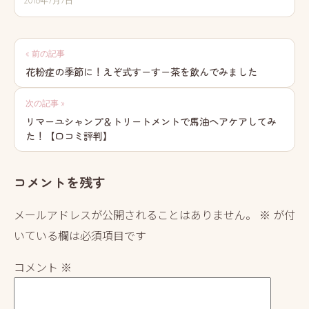
2016年7月7日
投
« 前の記事
稿
花粉症の季節に！えぞ式すーすー茶を飲んでみました
ナ
次の記事 »
ビ
リマーユシャンプ＆トリートメントで馬油ヘアケアしてみ
た！【口コミ評判】
ゲ
ー
コメントを残す
シ
ョ
メールアドレスが公開されることはありません。
※
が付
ン
いている欄は必須項目です
コメント
※