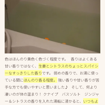
色はほんのり黄色く色づく程度です。 香りはよくある
甘い香りではなく、
生姜とシトラスのちょっとスパイシ
ーなすっきりした香り
です。 弱めの香りで、お湯に使っ
ている間に
ほんのり香る程度。
強い香りや甘い香りが苦
手な方でも使いやすいと思いました♪ そして、何より
凄いのが体の温まり！ クナイプ バスソルト ジンジャ
ー＆シトラスの香りを入れた湯船に浸かると、
いつもよ