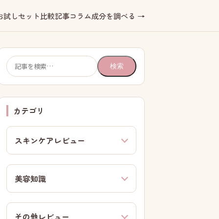
お試しセット
比較記事
コラム
成分を調べる →
検
検索
索:
カテゴリ
スキンケアレビュー
美容知識
その他レビュー