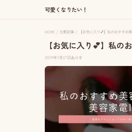
可愛くなりたい！
HOME
/
比較記事
/
【お気に入り💕】私のおすすめ美
【お気に入り💕】私の
2019年1月27日
ありす