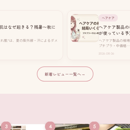
ヘアケア
肌はなぜ起きる？残暑〜秋に
ヘアケア製品の
が使っている予
枯れ肌"は、夏の紫外線・汗によるダメ
ヘアケア製品の相場
プチプラ・中価格…
2026.08.06
新着レビュー一覧へ
→
3
4
5