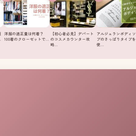
種
洋服の適正量は何着？
【初心者必見】デパート
アルジェランボディソ
…
100着のクローゼットで…
のコスメカウンター攻
プのさっぱりタイプを
略…
使…