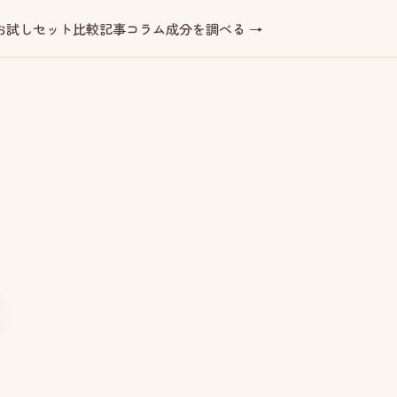
お試しセット
比較記事
コラム
成分を調べる →