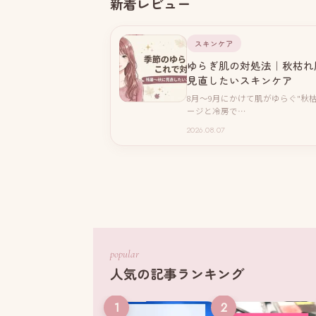
新着レビュー
スキンケア
ゆらぎ肌の対処法｜秋枯れ
見直したいスキンケア
8月〜9月にかけて肌がゆらぐ"秋
ージと冷房で…
2026.08.07
popular
人気の記事ランキング
1
2