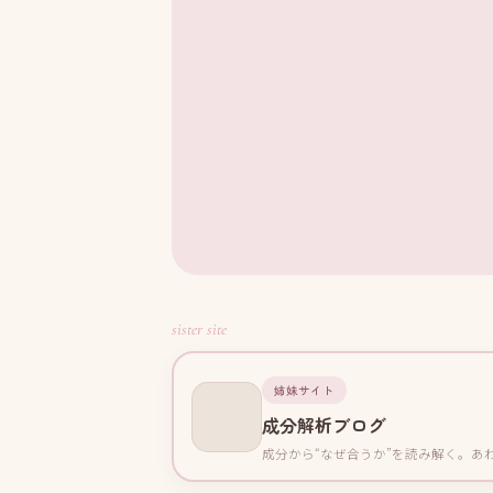
sister site
姉妹サイト
成分解析ブログ
成分から“なぜ合うか”を読み解く。あ