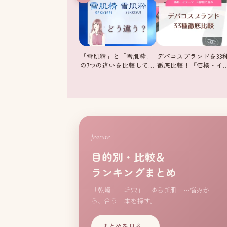
「雪肌精」と「雪肌粋」
デパコスブランドを33
の7つの違いを比較して…
徹底比較！『価格・イ
feature
目的別・比較＆
ランキングまとめ
「乾燥」「毛穴」「ゆらぎ肌」…悩みか
ら、合う一本を探す。
まとめを見る
→