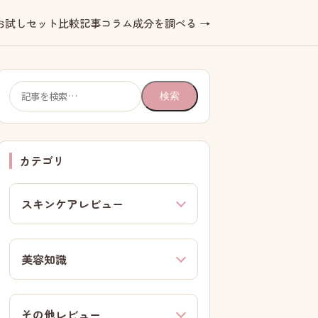
お試しセット
比較記事
コラム
成分を調べる →
検
検索
索:
カテゴリ
スキンケアレビュー
美容知識
その他レビュー