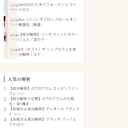
SHISEIDO ビオパフォーマンス マイ
クロク…
Ban（バン）汗ブロックロールオン
無香性（無香…
【成分解析】リーゼ ティントカラー
ジェル／泡カラ…
est（エスト）ザ リップセラムを成
分解析｜エク…
人気の解析
【成分解析】dプログラム エッセンスイン
1
クレンジ…
【成分解析で比較】dプログラムの化粧
2
水・全5種ま…
【全成分＆成分解析】ディオール アディク
3
ト リッ…
【全成分＆成分解析】アネッサ パーフェ
4
クトUVス…