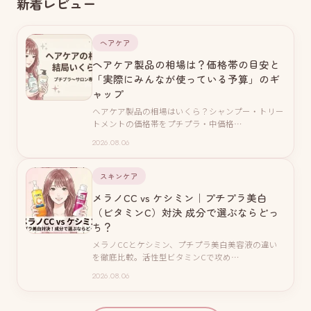
新着レビュー
ヘアケア
ヘアケア製品の相場は？価格帯の目安と
「実際にみんなが使っている予算」のギ
ャップ
ヘアケア製品の相場はいくら？シャンプー・トリー
トメントの価格帯をプチプラ・中価格…
2026.08.06
スキンケア
メラノCC vs ケシミン｜プチプラ美白
（ビタミンC）対決 成分で選ぶならどっ
ち？
メラノCCとケシミン、プチプラ美白美容液の違い
を徹底比較。活性型ビタミンCで攻め…
2026.08.06