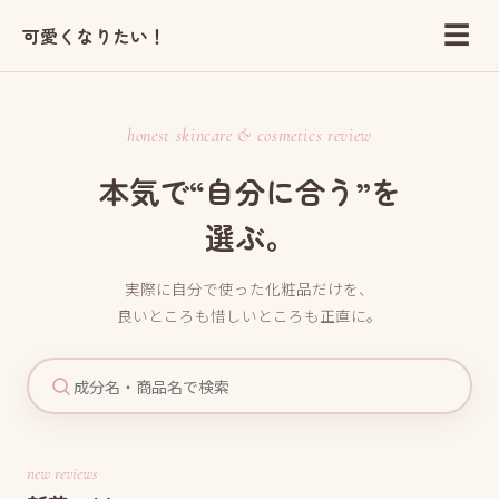
☰
可愛くなりたい！
honest skincare & cosmetics review
本気で“自分に合う”を
選ぶ。
実際に自分で使った化粧品だけを、
良いところも惜しいところも正直に。
new reviews