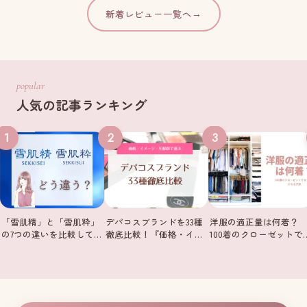
新着レビュー一覧へ
→
popular
人気の記事ランキング
1
2
3
「雪肌精」と「雪肌粋」
デパコスブランドを33種
洋服の適正量は何着？
の7つの違いを比較して…
徹底比較！『価格・イ…
100着のクローゼットで