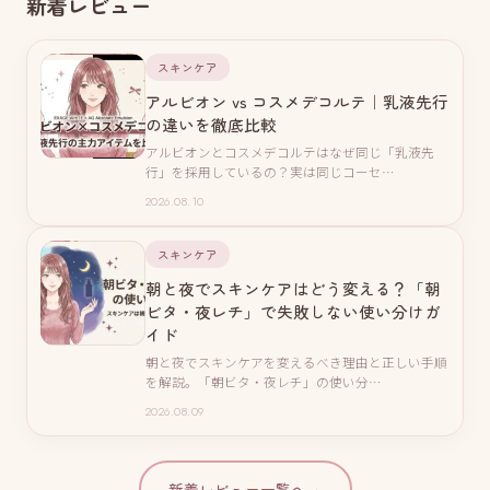
新着レビュー
スキンケア
アルビオン vs コスメデコルテ｜乳液先行
の違いを徹底比較
アルビオンとコスメデコルテはなぜ同じ「乳液先
行」を採用しているの？実は同じコーセ…
2026.08.10
スキンケア
朝と夜でスキンケアはどう変える？「朝
ビタ・夜レチ」で失敗しない使い分けガ
イド
朝と夜でスキンケアを変えるべき理由と正しい手順
を解説。「朝ビタ・夜レチ」の使い分…
2026.08.09
新着レビュー一覧へ
→