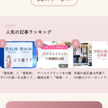
popular
人気の記事ランキング
1
2
3
「雪肌精」と「雪肌粋」
デパコスブランドを33種
洋服の適正量は何着？
の7つの違いを比較して…
徹底比較！『価格・イ…
100着のクローゼットで