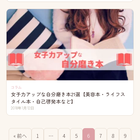
コラム
女子力アップな自分磨き本21選【美容本・ライフス
タイル本・自己啓発本など】
2018年1月12日
« 前へ
1
…
4
5
6
7
8
9